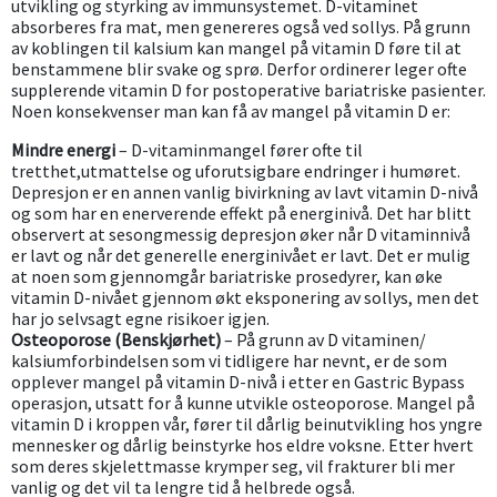
utvikling og styrking av immunsystemet. D-vitaminet
absorberes fra mat, men genereres også ved sollys. På grunn
av koblingen til kalsium kan mangel på vitamin D føre til at
benstammene blir svake og sprø. Derfor ordinerer leger ofte
supplerende vitamin D for postoperative bariatriske pasienter.
Noen konsekvenser man kan få av mangel på vitamin D er:
Mindre energi
– D-vitaminmangel fører ofte til
tretthet,utmattelse og uforutsigbare endringer i humøret.
Depresjon er en annen vanlig bivirkning av lavt vitamin D-nivå
og som har en enerverende effekt på energinivå. Det har blitt
observert at sesongmessig depresjon øker når D vitaminnivå
er lavt og når det generelle energinivået er lavt. Det er mulig
at noen som gjennomgår bariatriske prosedyrer, kan øke
vitamin D-nivået gjennom økt eksponering av sollys, men det
har jo selvsagt egne risikoer igjen.
Osteoporose (Benskjørhet)
– På grunn av D vitaminen/
kalsiumforbindelsen som vi tidligere har nevnt, er de som
opplever mangel på vitamin D-nivå i etter en Gastric Bypass
operasjon, utsatt for å kunne utvikle osteoporose. Mangel på
vitamin D i kroppen vår, fører til dårlig beinutvikling hos yngre
mennesker og dårlig beinstyrke hos eldre voksne. Etter hvert
som deres skjelettmasse krymper seg, vil frakturer bli mer
vanlig og det vil ta lengre tid å helbrede også.