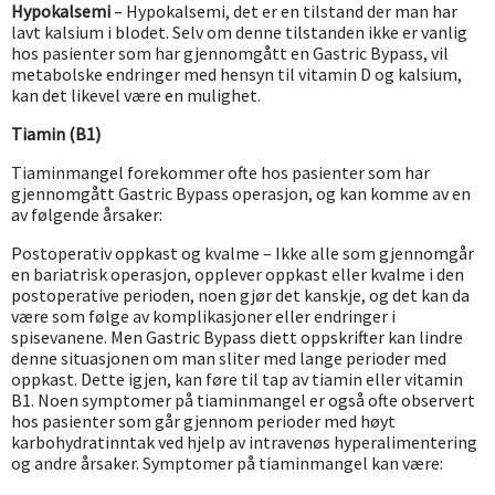
Hypokalsemi
– Hypokalsemi, det er en tilstand der man har
lavt kalsium i blodet. Selv om denne tilstanden ikke er vanlig
hos pasienter som har gjennomgått en Gastric Bypass, vil
metabolske endringer med hensyn til vitamin D og kalsium,
kan det likevel være en mulighet.
Tiamin (B1)
Tiaminmangel forekommer ofte hos pasienter som har
gjennomgått Gastric Bypass operasjon, og kan komme av en
av følgende årsaker:
Postoperativ oppkast og kvalme – Ikke alle som gjennomgår
en bariatrisk operasjon, opplever oppkast eller kvalme i den
postoperative perioden, noen gjør det kanskje, og det kan da
være som følge av komplikasjoner eller endringer i
spisevanene. Men Gastric Bypass diett oppskrifter kan lindre
denne situasjonen om man sliter med lange perioder med
oppkast. Dette igjen, kan føre til tap av tiamin eller vitamin
B1. Noen symptomer på tiaminmangel er også ofte observert
hos pasienter som går gjennom perioder med høyt
karbohydratinntak ved hjelp av intravenøs hyperalimentering
og andre årsaker. Symptomer på tiaminmangel kan være: