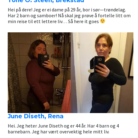
Tone O. Steen, Brekstad
Hei på dere! Jeg er ei dame på 29 år, bor i sør—trøndelag.
Har 2 barn og samboer! Nå skal jeg prøve å fortelle litt om
min reise til ett lettere liv… Så here it goes
June Diseth, Rena
Hei. Jeg heter June Diseth og er 44 år. Har 4 barn og 4
barnebarn. Jeg har vært overvektig hele mitt liv.