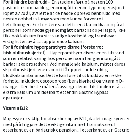
For å hindre benbrudd
– En studie utført på nesten 100
pasienter som hadde gjennomgått denne typen operasjon i
løpet av 20 år, avslørte at de hadde opplevd benbrudd med
nesten dobbelt så mye som man kunne forvente i
befolkningen. For forskere var dette en klar indikasjon på at
personer som hadde gjennomgått bariatrisk operasjon, ikke
fikk nok kalsium fra sitt vanlige kosthold, og fremhevet
viktigheten av å ta supplerende kalsium.
For å forhindre hyperparathyroidisme (forstørret
biskjoldbruskkjertel)
– Hyperparathyroidisme er en tilstand
som er relativt vanlig hos personer som har gjennomgått
bariatriske prosedyrer. Ved manglende kalsium, mister deres
skjoldbruskkjertlene evnen til å opprettholde riktig
blodkalsiumbalanse. Dette kan føre til utbrudd av en rekke
forhold, inkludert osteoporose (benskjørhet) og vitamin D-
mangel. Den beste måten å avverge denne tilstanden er å ta
ekstra kalsium umiddelbart etter din Gastric Bypass
operasjon.
Vitamin B12
Magesyre er viktig for absorbering av B12, da det magesyren er
med på å frigjøre dette viktige vitaminet fra matvarer. I
etterkant av en bariatrisk operasjon., I etterkant av en Gastric