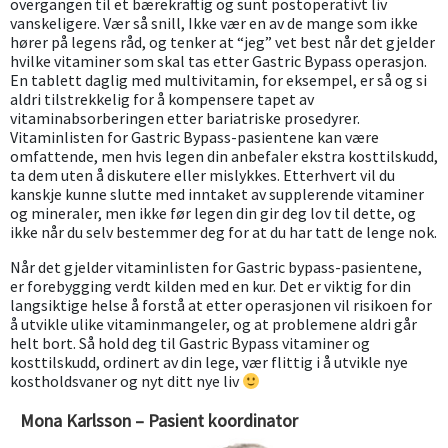
overgangen til et bærekraftig og sunt postoperativt liv
vanskeligere. Vær så snill, Ikke vær en av de mange som ikke
hører på legens råd, og tenker at “jeg” vet best når det gjelder
hvilke vitaminer som skal tas etter Gastric Bypass operasjon.
En tablett daglig med multivitamin, for eksempel, er så og si
aldri tilstrekkelig for å kompensere tapet av
vitaminabsorberingen etter bariatriske prosedyrer.
Vitaminlisten for Gastric Bypass-pasientene kan være
omfattende, men hvis legen din anbefaler ekstra kosttilskudd,
ta dem uten å diskutere eller mislykkes. Etterhvert vil du
kanskje kunne slutte med inntaket av supplerende vitaminer
og mineraler, men ikke før legen din gir deg lov til dette, og
ikke når du selv bestemmer deg for at du har tatt de lenge nok.
Når det gjelder vitaminlisten for Gastric bypass-pasientene,
er forebygging verdt kilden med en kur. Det er viktig for din
langsiktige helse å forstå at etter operasjonen vil risikoen for
å utvikle ulike vitaminmangeler, og at problemene aldri går
helt bort. Så hold deg til Gastric Bypass vitaminer og
kosttilskudd, ordinert av din lege, vær flittig i å utvikle nye
kostholdsvaner og nyt ditt nye liv
Mona Karlsson – Pasient koordinator