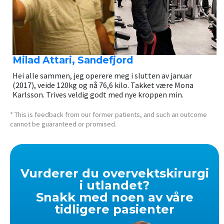
Milad Attari, Sandefjord
Hei alle sammen, jeg operere meg i slutten av januar
(2017), veide 120kg og nå 76,6 kilo. Takket være Mona
Karlsson. Trives veldig godt med nye kroppen min.
* This is feedback from our former patients, and such an outcome
cannot be guaranteed or promised.
Vurderer du overvektskirurgi
i utlandet?
Snakk med noen av våre
tidligere pasienter