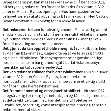
Bypass operasjon, kan magesekkens evne til å behandle B12,
bli betydelig redusert. Derfor anbefales det å ta vitamin B12
etter en Gastric Bypass operasjon. Hos noen pasienter kan
behovet være så akutt at de må ta B12 injeksjoner. Med Gastric
Bypass er vitamin B12 viktig for en rekke årsaker:
Det reduserer risikoen for alvorlig anemi
– Med alvorlig anemi
er ikke kroppen din i stand til å generere tilstrekkelig mengde
nye, sunne, røde blodlegemer. En vitamin B12-mangel kan
føre til utvikling av denne tilstanden.
Det gjør at du kan opprettholde energinivået
– Folk som lider
av vitamin B12-mangel, klager ofte på at de føler seg trøtte
og slitne, tiltaksløse. Disse symptomene er ganske vanlige
hos pasienter som har gjennomgått bariatriske prosedyrer,
men ikke har tatt supplerende-B12.
Det kan redusere risikoen for hjertesykdommer.
Hvis du bruker
vitamin B12 etter Gastric Bypass, kan du redusere
homocystein-nivået i kroppen din, noe som er et viktig skritt
for å forhindre hjertesykdommer.
Det fremmer mental og emosjonell stabilitet
– Vitamin B12
er også viktig for riktig hjernefunksjon og får ikke hjernen nok
av dette viktige vitaminet, kan det føre til følelser av
ustabilitet, forvirring, konsentrasjonsproblemer og generelt
redusert mental skjerpet.