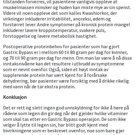
tilstanden forverres, vil pasientene vanligvis oppleve at
muskelmassen minsker og huden kan miste mye av sin spenst.
Videre vil noen oppleve det som kalles Kwashiorkor, der
virkninger inkluderer irritabilitet, anoreksi, ødem og
forstørret lever. Andre symptomer på kronisk protein mangel
inkluderer lavere kroppstemperatur, svakere puls,
forstoppelse og lavere metabolisk hastighet.
Postoperative proteinbehov for pasienter som har gjort
Gastric Bypass er i mellom 60 til 80 gram per dag for kvinner,
og 70 til 90 gram per dag for menn. Om man lar være å nå disse
inntaksnivåene kan det resultere i utbrudd av symptomene
som er nevnt ovenfor. Også, siden et høyt inntak av
supplerende protein har vært kjent for å forårsake
dehydrering, bør pasienter være forsiktig med å drikke rikelig
med vann når de tar ekstra protein.
Konklusjon
Det er rett og slett ingen god unnskyldning for ikke å høre på
rådene som legen din gir deg når det gjelder hvilke vitaminer
som skal tas etter en Gastric Bypass operasjon. De som ikke
velger å lytte til legen sin, har blitt godt kjent med
bivirkningene som er beskrevet ovenfor, noe som bare gjør