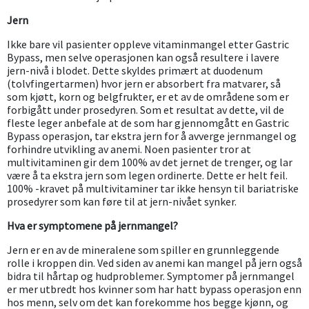
Jern
Ikke bare vil pasienter oppleve vitaminmangel etter Gastric
Bypass, men selve operasjonen kan også resultere i lavere
jern-nivå i blodet. Dette skyldes primært at duodenum
(tolvfingertarmen) hvor jern er absorbert fra matvarer, så
som kjøtt, korn og belgfrukter, er et av de områdene som er
forbigått under prosedyren. Som et resultat av dette, vil de
fleste leger anbefale at de som har gjennomgått en Gastric
Bypass operasjon, tar ekstra jern for å avverge jernmangel og
forhindre utvikling av anemi. Noen pasienter tror at
multivitaminen gir dem 100% av det jernet de trenger, og lar
være å ta ekstra jern som legen ordinerte. Dette er helt feil.
100% -kravet på multivitaminer tar ikke hensyn til bariatriske
prosedyrer som kan føre til at jern-nivået synker.
Hva er symptomene på jernmangel?
Jern er en av de mineralene som spiller en grunnleggende
rolle i kroppen din. Ved siden av anemi kan mangel på jern også
bidra til hårtap og hudproblemer. Symptomer på jernmangel
er mer utbredt hos kvinner som har hatt bypass operasjon enn
hos menn, selv om det kan forekomme hos begge kjønn, og