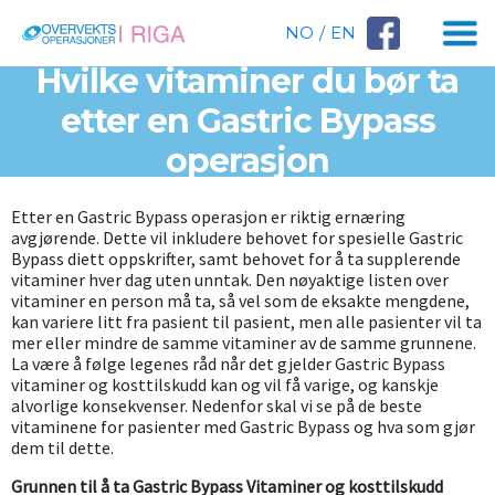
NO
/
EN
Hvilke vitaminer du bør ta
etter en Gastric Bypass
operasjon
Etter en Gastric Bypass operasjon er riktig ernæring
avgjørende. Dette vil inkludere behovet for spesielle Gastric
Bypass diett oppskrifter, samt behovet for å ta supplerende
vitaminer hver dag uten unntak.
Den nøyaktige listen over
vitaminer en person må ta, så vel som de eksakte mengdene,
kan variere litt fra pasient til pasient, men alle pasienter vil ta
mer eller mindre de samme vitaminer av de samme grunnene.
La være å følge legenes råd når det gjelder Gastric Bypass
vitaminer og kosttilskudd kan og vil få varige, og kanskje
alvorlige konsekvenser. Nedenfor skal vi se på de beste
vitaminene for pasienter med Gastric Bypass og hva som gjør
dem til dette.
Grunnen til å ta Gastric Bypass Vitaminer og kosttilskudd