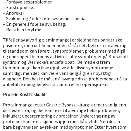
– Fordøyelsesproblemer.
– Forstoppelse.
– Anoreksi.
– Svakhet og / eller følelsesløshet i beina.
– En generell følelse av ubehag.
– Rask hjerterytme.
Tilfeller av alvorlig tiaminmangel er sjeldne hos bariatriske
pasienter, men det hender noen få får det. Dette er en alvorlig
tilstand som kan føre til synsproblemer, problemer med å gå
og endringer i hjernens aktivitet; alle symptomer på Korsakoff
syndrom og Wernicke’s encefalopati. De med ekstrem
tiaminmangel kan ikke oppleve alle disse symptomene
samtidig, men det kan være vanskelig å gi en nøyaktig
diagnose. Den beste måten å avverge disse problemene er å ta
anbefalte mengder ekstra tiamin etter operasjonen.
Protein Kosttilskudd
Proteinmangel etter Gastric Bypass-kirurgi er mer vanlig enn
de fleste tror, og det kan føre til alvorlige helseproblemer,
inkludert underernæring av proteiner. Underernæring av
proteiner kan først kjennes igjen med håravfall. Men det er
bare begynnelsen av rekken med symptomer. Etter hvert som