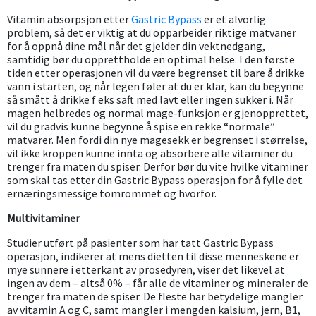
Vitamin absorpsjon etter
Gastric Bypass
er et alvorlig
problem, så det er viktig at du opparbeider riktige matvaner
for å oppnå dine mål når det gjelder din vektnedgang,
samtidig bør du opprettholde en optimal helse. I den første
tiden etter operasjonen vil du være begrenset til bare å drikke
vann i starten, og når legen føler at du er klar, kan du begynne
så smått å drikke f eks saft med lavt eller ingen sukker i. Når
magen helbredes og normal mage-funksjon er gjenopprettet,
vil du gradvis kunne begynne å spise en rekke “normale”
matvarer. Men fordi din nye magesekk er begrenset i størrelse,
vil ikke kroppen kunne innta og absorbere alle vitaminer du
trenger fra maten du spiser. Derfor bør du vite hvilke vitaminer
som skal tas etter din Gastric Bypass operasjon for å fylle det
ernæringsmessige tomrommet og hvorfor.
Multivitaminer
Studier utført på pasienter som har tatt Gastric Bypass
operasjon, indikerer at mens dietten til disse menneskene er
mye sunnere i etterkant av prosedyren, viser det likevel at
ingen av dem – altså 0% – får alle de vitaminer og mineraler de
trenger fra maten de spiser. De fleste har betydelige mangler
av vitamin A og C, samt mangler i mengden kalsium, jern, B1,