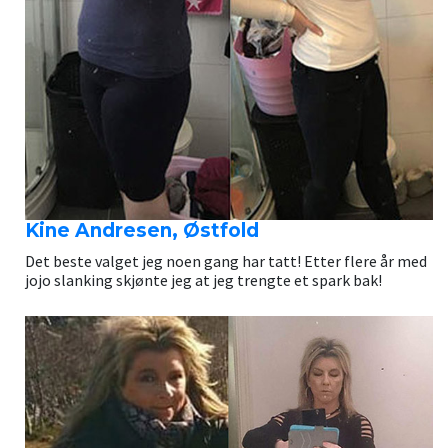
Kine Andresen, Østfold
Det beste valget jeg noen gang har tatt! Etter flere år med
jojo slanking skjønte jeg at jeg trengte et spark bak!